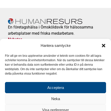
En företagshälsa i Örnsköldsvik för hälsosamma
arbetsplatser med friska medarbetare.
Nyheter
Integritetspolicy
Hantera samtycke
För att ge en bra upplevelse använder vi teknik som cookies för att lagra
Företagshälsa/Privatvård
och/eller komma åt enhetsinformation. När du samtycker till dessa tekniker
0660 – 29 98 30 (växel)
kan vi behandla data som surfbeteende eller unika ID:n på denna
Följ Företagshälsan på:
webbplats. Om du inte samtycker eller om du återkallar ditt samtycke kan
detta påverka vissa funktioner negativt.
Acceptera
Neka
Visa preferenser