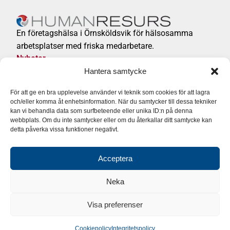
En företagshälsa i Örnsköldsvik för hälsosamma
arbetsplatser med friska medarbetare.
Nyheter
Integritetspolicy
Hantera samtycke
För att ge en bra upplevelse använder vi teknik som cookies för att lagra
Företagshälsa/Privatvård
och/eller komma åt enhetsinformation. När du samtycker till dessa tekniker
0660 – 29 98 30 (växel)
kan vi behandla data som surfbeteende eller unika ID:n på denna
Följ Företagshälsan på:
webbplats. Om du inte samtycker eller om du återkallar ditt samtycke kan
detta påverka vissa funktioner negativt.
Acceptera
Neka
Visa preferenser
Cookiepolicy
Integritetspolicy