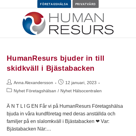
FÖRETAGSHÄLSA
PRIVATVÅRD
HumanResurs bjuder in till
skidkväll i Bjästabacken
Anna Alexandersson
12 januari, 2023
Nyhet Företagshälsan
/
Nyhet Hälsocentralen
Ä N T L I G EN Får vi på HumanResurs Företagshälsa
bjuda in våra kundföretag med deras anställda och
familjer på en slalomkväll i Bjästabacken ❤ Var:
Bjästabacken När:…