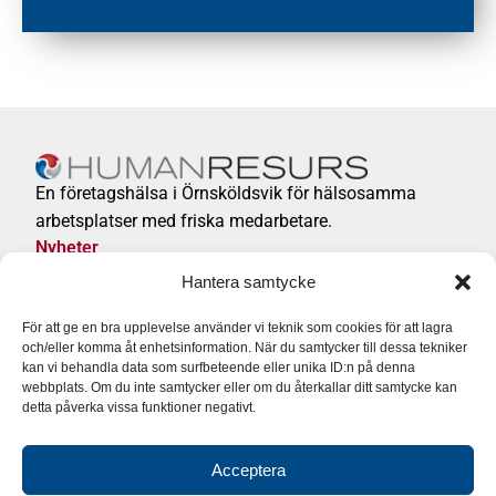
En företagshälsa i Örnsköldsvik för hälsosamma
arbetsplatser med friska medarbetare.
Nyheter
Integritetspolicy
Hantera samtycke
Företagshälsa/Privatvård
För att ge en bra upplevelse använder vi teknik som cookies för att lagra
och/eller komma åt enhetsinformation. När du samtycker till dessa tekniker
0660 – 29 98 30 (växel)
kan vi behandla data som surfbeteende eller unika ID:n på denna
Följ Företagshälsan på:
webbplats. Om du inte samtycker eller om du återkallar ditt samtycke kan
detta påverka vissa funktioner negativt.
Acceptera