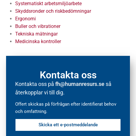
Systematiskt arbetsmiljöarbete
Skyddsronder och riskbedömningar
Ergonomi
Buller och vibrationer
Tekniska mätningar
Medicinska kontroller
Kontakta oss
Kontakta oss på
fh@humanresurs.se
så
återkopplar vi till dig.
Offert skickas på förfrågan efter identifierat behov
och omfattning.
Skicka ett e-postmeddelande