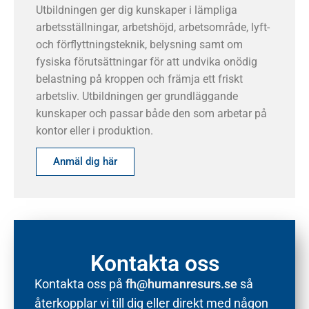
Utbildningen ger dig kunskaper i lämpliga
arbetsställningar, arbetshöjd, arbetsområde, lyft-
och förflyttningsteknik, belysning samt om
fysiska förutsättningar för att undvika onödig
belastning på kroppen och främja ett friskt
arbetsliv. Utbildningen ger grundläggande
kunskaper och passar både den som arbetar på
kontor eller i produktion.
Anmäl dig här
Kontakta oss
Kontakta oss på
fh@humanresurs.se
så
återkopplar vi till dig eller direkt med någon