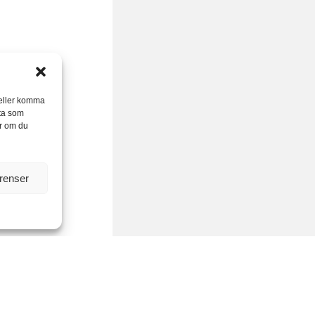
/eller komma
ata som
er om du
erenser