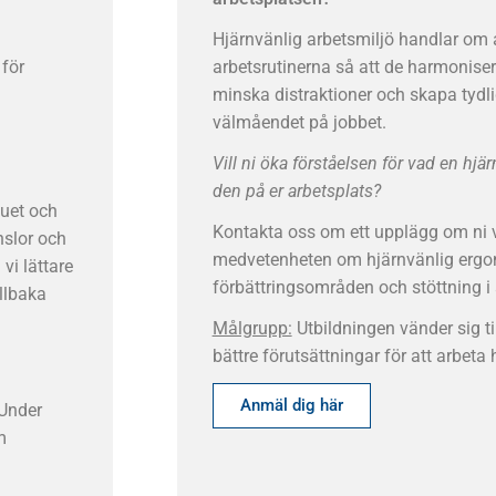
Hjärnvänlig arbetsmiljö handlar om
 för
arbetsrutinerna så att de harmonise
minska distraktioner och skapa tydlig
välmåendet på jobbet.
Vill ni öka förståelsen för vad en hjä
den på er arbetsplats?
nuet och
Kontakta oss om ett upplägg om ni 
slor och
medvetenheten om hjärnvänlig ergono
vi lättare
förbättringsområden och stöttning i
illbaka
Målgrupp:
Utbildningen vänder sig ti
bättre förutsättningar för att arbeta
Anmäl dig här
 Under
m