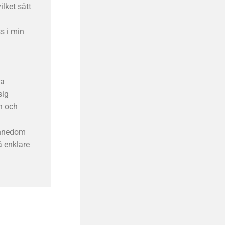
lket sätt
s i min
ra
sig
n och
ännedom
å enklare