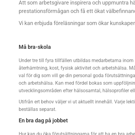
Att som arbetsgivare inspirera och uppmuntra häls
prestationsförmågan och få ett ökat välbefinnan
Vi kan erbjuda föreläsningar som ökar kunskapen o
Må bra-skola
Under tre till fyra tillfällen utbildas medarbetarna in
återhämtning, kost, fysisk aktivitet och arbetshälsa. Må
val för dig som vill ge din personal goda förutsättninga
och arbetshälsa. Kan med fördel bokas som uppföljnin
utvecklingsområden efter hälsosamtal, hälsoprofiler el
Utifrån ert behov väljer vi ut aktuellt innehåll. Varje le
beställas separat.
En bra dag på jobbet
Hur kan du öka förutsättningarna för att ha en bra arb