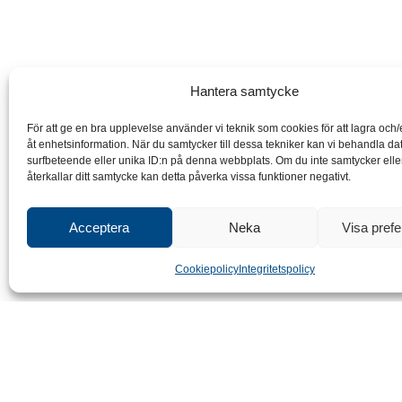
Hantera samtycke
För att ge en bra upplevelse använder vi teknik som cookies för att lagra och
åt enhetsinformation. När du samtycker till dessa tekniker kan vi behandla d
surfbeteende eller unika ID:n på denna webbplats. Om du inte samtycker ell
återkallar ditt samtycke kan detta påverka vissa funktioner negativt.
Acceptera
Neka
Visa pref
Cookiepolicy
Integritetspolicy