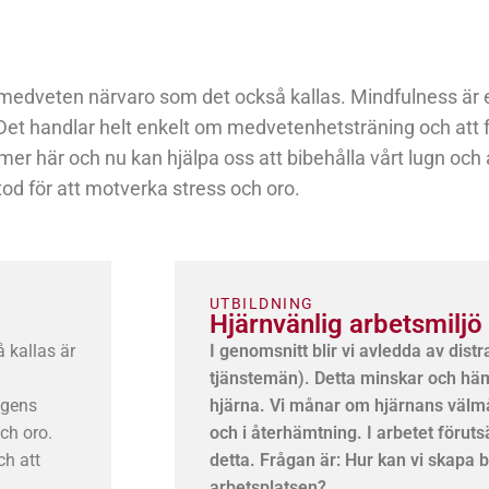
 medveten närvaro som det också kallas. Mindfulness är et
handlar helt enkelt om medvetenhetsträning och att fo
a mer här och nu kan hjälpa oss att bibehålla vårt lugn oc
tod för att motverka stress och oro.
UTBILDNING
Hjärnvänlig arbetsmiljö
 kallas är
I genomsnitt blir vi avledda av distr
tjänstemän). Detta minskar och hämm
agens
hjärna. Vi månar om hjärnans välmåe
ch oro.
och i återhämtning. I arbetet förut
ch att
detta. Frågan är: Hur kan vi skapa b
arbetsplatsen?