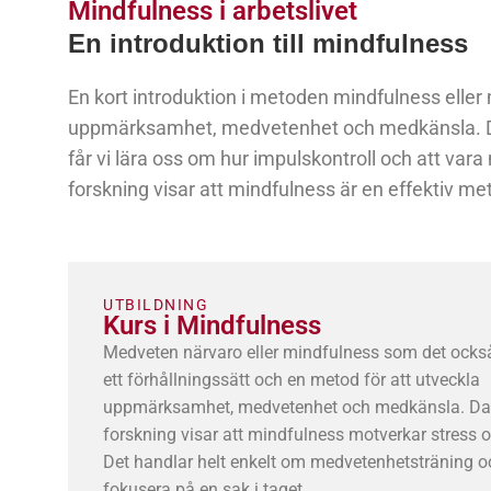
Mindfulness i arbetslivet
En introduktion till mindfulness
En kort introduktion i metoden mindfulness eller
uppmärksamhet, medvetenhet och medkänsla. Det 
får vi lära oss om hur impulskontroll och att var
forskning visar att mindfulness är en effektiv me
UTBILDNING
Kurs i Mindfulness
Medveten närvaro eller mindfulness som det också
ett förhållningssätt och en metod för att utveckla
uppmärksamhet, medvetenhet och medkänsla. D
forskning visar att mindfulness motverkar stress o
Det handlar helt enkelt om medvetenhetsträning o
fokusera på en sak i taget.