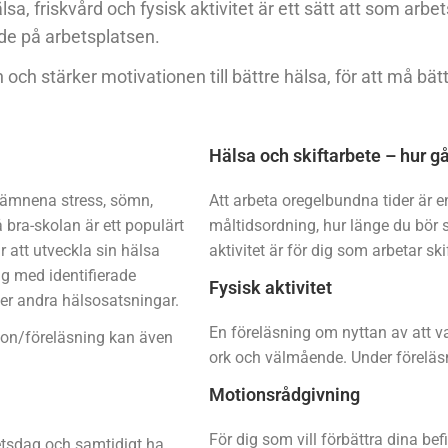
a, friskvård och fysisk aktivitet är ett sätt att som arb
de på arbetsplatsen.
ch stärker motivationen till bättre hälsa, för att må bätt
Hälsa och skiftarbete – hur gå
om ämnena stress, sömn,
Att arbeta oregelbundna tider är 
 bra-skolan är ett populärt
måltidsordning, hur länge du bör s
r att utveckla sin hälsa
aktivitet är för dig som arbetar ski
g med identifierade
Fysisk aktivitet
ler andra hälsosatsningar.
En föreläsning om nyttan av att var
ktion/föreläsning kan även
ork och välmående. Under föreläs
Motionsrådgivning
För dig som vill förbättra dina bef
etsdag och samtidigt ha